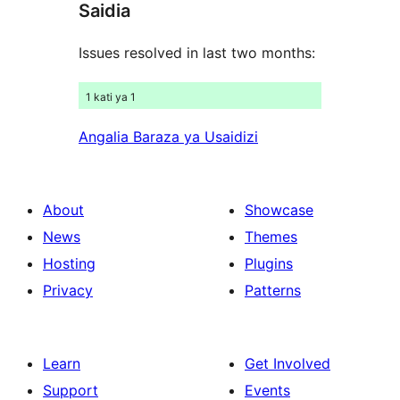
Saidia
reviews
Issues resolved in last two months:
1 kati ya 1
Angalia Baraza ya Usaidizi
About
Showcase
News
Themes
Hosting
Plugins
Privacy
Patterns
Learn
Get Involved
Support
Events