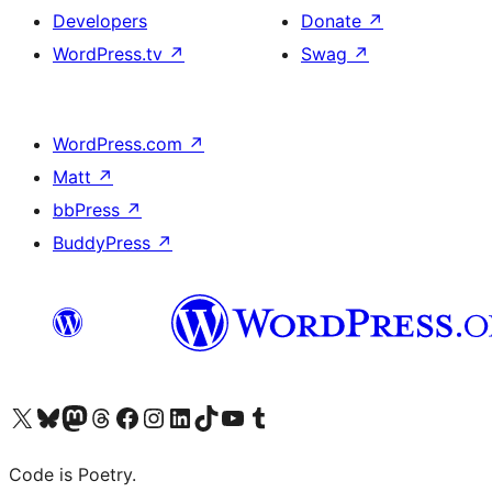
Developers
Donate
↗
WordPress.tv
↗
Swag
↗
WordPress.com
↗
Matt
↗
bbPress
↗
BuddyPress
↗
Visit our X (formerly Twitter) account
Visit our Bluesky account
Visit our Mastodon account
Visit our Threads account
Visit our Facebook page
Visit our Instagram account
Visit our LinkedIn account
Visit our TikTok account
Visit our YouTube channel
Visit our Tumblr account
Code is Poetry.