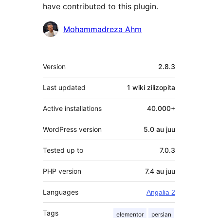
have contributed to this plugin.
Contributors
Mohammadreza Ahm
Meta
Version
2.8.3
Last updated
1 wiki
zilizopita
Active installations
40.000+
WordPress version
5.0 au juu
Tested up to
7.0.3
PHP version
7.4 au juu
Languages
Angalia 2
Tags
elementor
persian