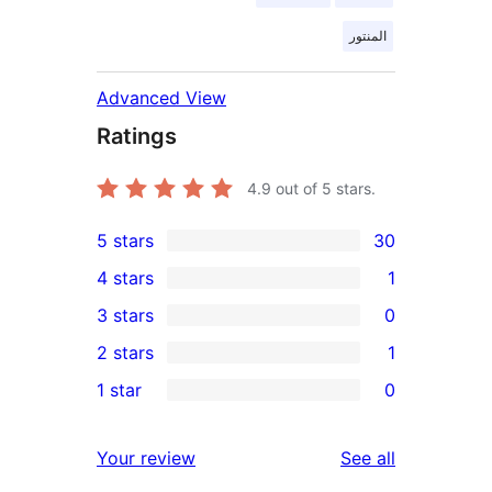
المنتور
Advanced View
Ratings
4.9
out of 5 stars.
5 stars
30
30
4 stars
1
5-
1
3 stars
0
star
4-
0
2 stars
1
reviews
star
3-
1
1 star
0
review
star
2-
0
reviews
star
1-
reviews
Your review
See all
review
star