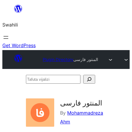
Ruka
hadi
Swahili
yaliyomo
Get WordPress
المنتور فارسی
Plugin Directory
Tafuta
vijalizi
المنتور فارسی
By
Mohammadreza
Ahm